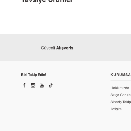
Güvenli
Alışveriş
Bizi Takip Edin!
KURUMSA
Hakkımızda
Sıkça Sorula
Sipariş Takip
İletişim
Monero
Mondial 125 Drift L Ön Panel (Alt Sakal Orta Parça)