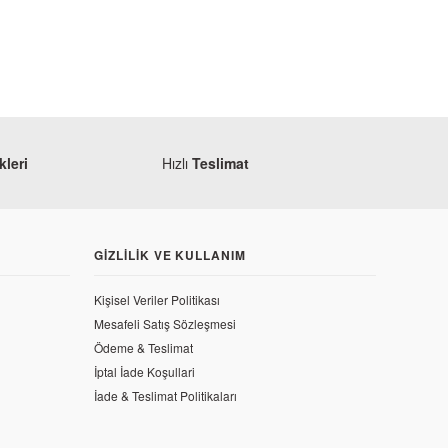
leri
Hızlı
Teslimat
GIZLILIK VE KULLANIM
Kişisel Veriler Politikası
Mesafeli Satış Sözleşmesi
Ödeme & Teslimat
İptal İade Koşullari
ift L Far Muhafazası Siyah Sağ
İade & Teslimat Politikaları