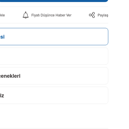
Fiyatı Düşünce Haber Ver
Paylaş
si
çenekleri
iz