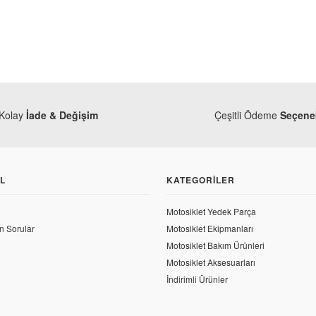
Kolay
İade & Değişim
Çeşitli Ödeme
Seçenek
L
KATEGORILER
Motosiklet Yedek Parça
n Sorular
Motosiklet Ekipmanları
Mondial
Motosiklet Bakım Ürünleri
Mondial 125 Drift L Sol Alt Sakal Kırmızı
Motosiklet Aksesuarları
Mondial
İndirimli Ürünler
Mondial 125 Dr
1.260,12 TL