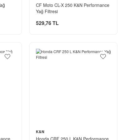
Yağ
CF Moto CL-X 250 K&N Performance
Yağ Filtresi
529,76 TL
K&N
mance
Honda CRF 250 L K&N Performance