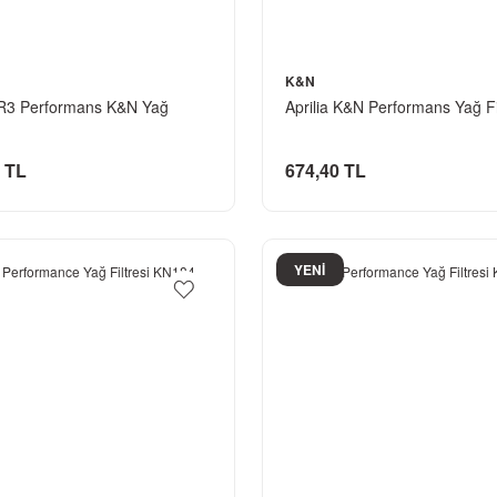
K&N
R3 Performans K&N Yağ
Aprilia K&N Performans Yağ Fi
 TL
674,40 TL
YENİ