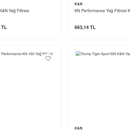
K&N
 K&N Yağ Filtresi
KN Performance Yağ Filtresi 
 TL
663,14 TL
K&N