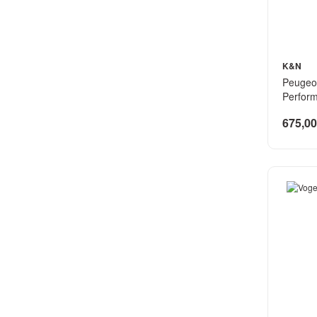
K&N
Peugeot
Perform
675,00