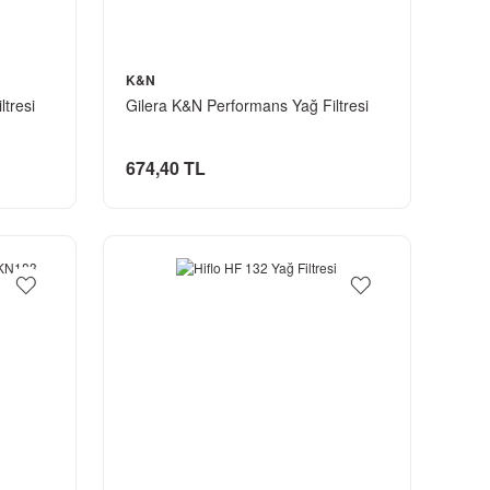
K&N
ltresi
Gilera K&N Performans Yağ Filtresi
674,40 TL