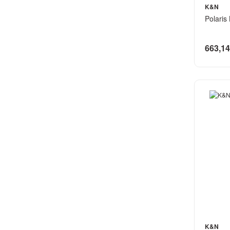
K&N
Polaris
663,14
K&N