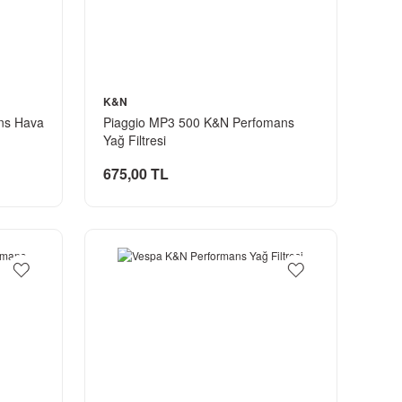
K&N
ns Hava
Piaggio MP3 500 K&N Perfomans
Yağ Filtresi
675,00 TL