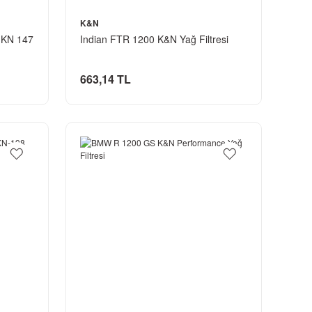
K&N
i KN 147
Indian FTR 1200 K&N Yağ Filtresi
663,14 TL