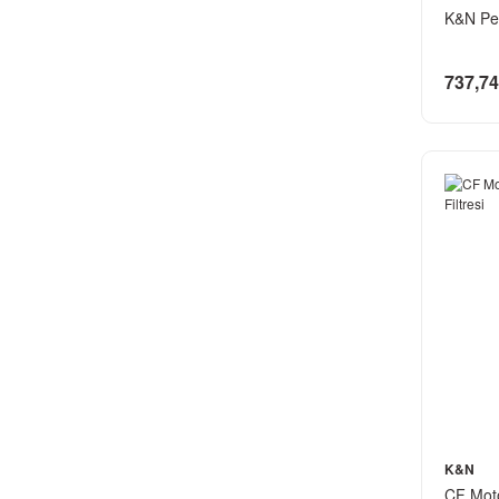
K&N Per
737,74
K&N
CF Mot