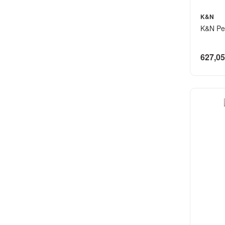
K&N
K&N Per
627,05