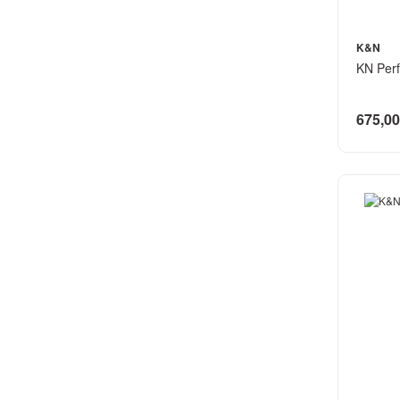
K&N
KN Perf
675,00