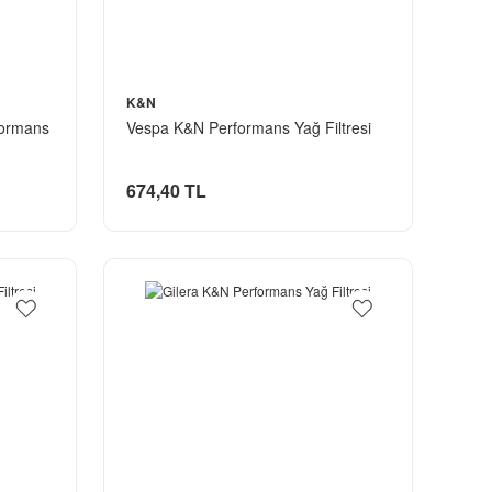
K&N
formans
Vespa K&N Performans Yağ Filtresi
674,40 TL