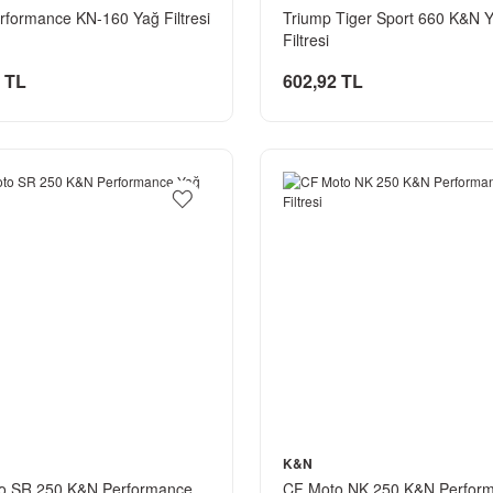
formance KN-160 Yağ Filtresi
Triump Tiger Sport 660 K&N 
Filtresi
 TL
602,92 TL
K&N
o SR 250 K&N Performance
CF Moto NK 250 K&N Perfor