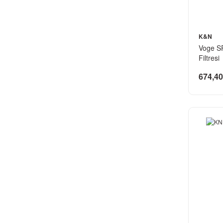
K&N
Voge S
Filtresi
674,40