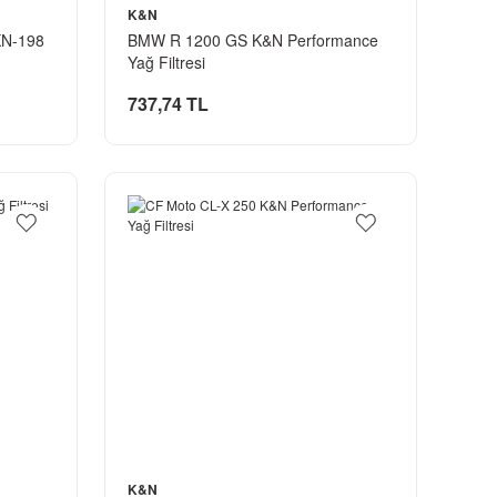
K&N
KN-198
BMW R 1200 GS K&N Performance
Yağ Filtresi
737,74 TL
K&N