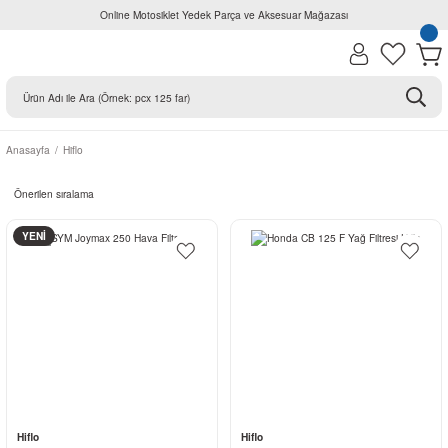
Online Motosiklet Yedek Parça ve Aksesuar Mağazası
Anasayfa
Hiflo
YENİ
Hiflo
Hiflo