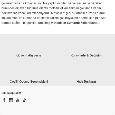
çıkması daha da kolaylaşıyor. Ne yaptığını bilen ve yatırımları ile beraber
bunu destekleyen bir firma olarak motosiklet kullanımını çok daha verimli
noktaya taşıyacak adımlar atıyoruz. Motosiklet gibi bir aracın düzenli olarak
kullanılması ve kumanda edilmesi trafikte çok büyük bir öneme sahiptir. Son
derece sağlam bir şekilde üretilmiş
burada
motosiklet kumanda telleri
motosiklet kullanıcıları için gerçekten önemli bir avantaj ortaya koymaktadır.
Hızlı güvenli ve rahat ulaşım konusunda hiçbir sorun yaşamak istemiyorsanız
periyodik bakımları zamanında yapmalı ve motosiklet ihtiyaçlarını en iyi
şartlarda karşılamalısınız.
E-ticaret sitesi olarak internet üzerinden size bu imkânı sağlayan firmamız
Güvenli
Kolay
Alışveriş
İade & Değişim
aracınızı daha donanımlı hale getirmek için gayret gösteriyor. Gerektiği sipariş
ve alışveriş için ürün seçeneklerinizi değerlendirmek bu konuda fikir sahibi
olmanızı sağlayacaktır. Unutmayın ki bizim sayfalarımızda çok sayıda marka
ve model motosiklet ihtiyaçları en iyi şartlarda karşılanıyor. Sayısız seçenek
sunma konusunda çok başarılı olan firmamız güvenli ve rahat ulaşım
Çeşitli Ödeme
Hızlı
Seçenekleri
Teslimat
konusunda motosiklet donanımını en iyi şartlara taşımaya devam ediyor.
Bizi Takip Edin!
Motosiklet Kumanda Telleri Yedek Parça
Öncelikli olarak ürün çeşitleri motosiklet model ve markasına göre değişim
gösteriyor. Her bir araç için farklı malzeme kullanıldığı gibi bu malzeme
tedariki noktasında firmamızın çalışmaları size yardımcı oluyor. En iyi ürünü