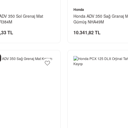
Honda
ADV 350 Sol Grenaj Mat
Honda ADV 350 Sağ Granaj Me
ı R384M
Gümüş NHA49M
,33 TL
10.341,82 TL