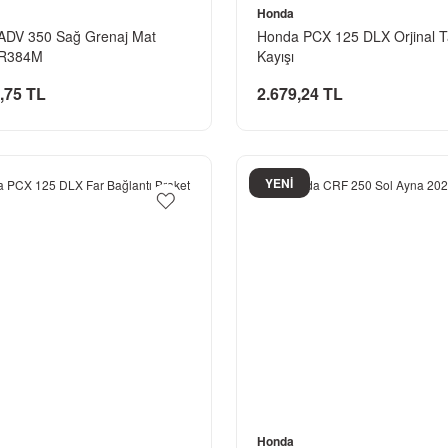
Honda
ADV 350 Sağ Grenaj Mat
Honda PCX 125 DLX Orjinal T
ı R384M
Kayışı
,75 TL
2.679,24 TL
YENİ
Honda