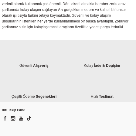
verimli olarak kullanmak çok önemli. Dört tekerli olmakla beraber zorlu arazi
şartlarında kolay ulaşım sağlayan Atv gerçekten modern ve kaliteli bir unsur
olarak ışıltısıyla farkını ortaya koymaktadır. Güvenli ve kolay ulaşım
unsurlarının istenilen her yerde kullanılabilmesi bir başka avantajdır. Zorluyor
şartlarınız sizin için kolaylaştıracak araçların özellikle yedek parça tedariki
noktasında seçici olmanız ve dikkatli davranmanız büyük önem taşıyor.
Firmamız sizin için
konusunda inanılmaz renkli ve özel
Atv yedek parça
sayfalar hazırlamış durumda. Bu sayfalarda ihtiyaç olarak düşündüğünüz pek
çok sayıda farklı ürün inanılmaz bir niteliği ve ürün kalitesini en iyi şartlarda
temsil ediyor. Hizmet konusunda her şekilde göz kamaştırıcı özelliğini ön
Güvenli
Kolay
Alışveriş
İade & Değişim
planda tutan firmamızdan ve ürünlerinden hemen yararlanmaya
başlayabilirsiniz. Yedek parça seçenekleri hem de değerlendirerek alışveriş
için size fırsat sağlamaktadır. Böyle konfora ve modifiye desteğe olanak
sağlayan mükemmel araçlar kullanan insanlar için gerçekten önemli bir
ayrıcalık oluşturmaktadır.
Çeşitli Ödeme
Hızlı
Seçenekleri
Teslimat
Kanuni Atv Yedek Parça
Bizi Takip Edin!
Büyük bir dikkatle ve özenli bir şekilde üretilmiş yedek parça kalitesi
kullandığınız aracın performansını en kısa zamanda ve doğru yoldan katkı
sağlıyor. Kullanan insanların emniyeti ve güvenliği her şeyin önünde
düşünüldüğü için güvenli ulaşım unsurlarının yedek parça seçenekleri en iyi