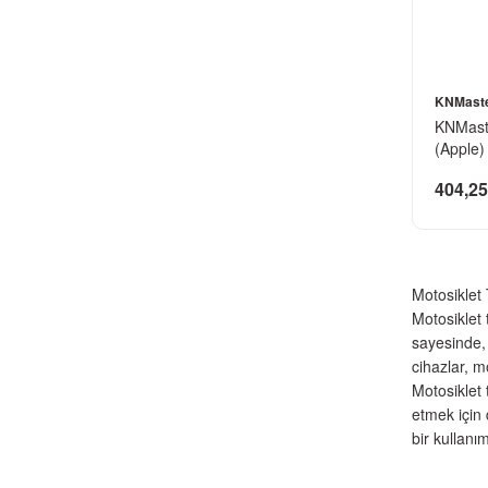
KNMast
KNMaste
(Apple)
404,25
Motosiklet 
Motosiklet 
sayesinde, 
cihazlar, m
Motosiklet 
etmek için 
bir kullanı
Motosiklet 
motosiklet 