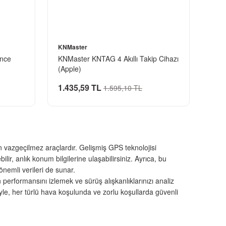
KNMaster
İnce
KNMaster KNTAG 4 Akıllı Takip Cihazı
(Apple)
1.435,59 TL
1.595,10 TL
in vazgeçilmez araçlardır. Gelişmiş GPS teknolojisi
ir, anlık konum bilgilerine ulaşabilirsiniz. Ayrıca, bu
 önemli verileri de sunar.
 performansını izlemek ve sürüş alışkanlıklarınızı analiz
eriyle, her türlü hava koşulunda ve zorlu koşullarda güvenli
manda size ekstra güvenlik ve rahatlık sağlar. Hemen bir