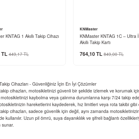
er
KNMaster
r KNTAG 1 Akıllı Takip Cihazı
KNMaster KNTAG 1C – Ultra 
Akıllı Takip Kartı
 TL
764,10 TL
449,17 TL
849,00 TL
Takip Cihazları - Güvenliğiniz İçin En İyi Çözümler
takip cihazları, motosikletinizi güvenli bir şekilde izlemek ve korumak iç
motosikletinizi kaybolma veya çalınma durumlarına karşı 7/24 takip edebil
otosikletinizin hareketlerini kaydederek, hız limitleri veya rota takibi gibi
takip cihazları, sadece güvenlik için değil, aynı zamanda motosikletinizin
de kullanılır. Uzun pil ömrü, suya dayanıklılık ve şifreli bağlantı özellikl
m sunar.
takip cihazları, motosikletinizin korunmasına yardımcı olurken, aynı za
takip cihazı edinin ve motosikletinizi her an güvenle takip edin!