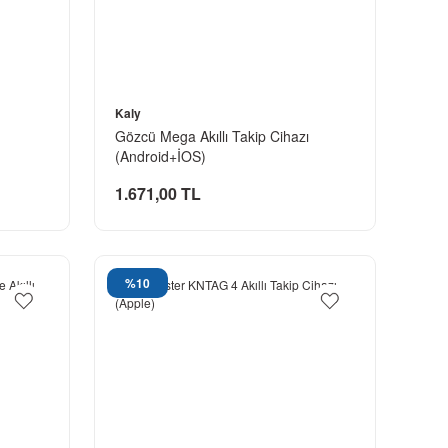
Kaly
Gözcü Mega Akıllı Takip Cihazı
(Android+İOS)
1.671,00 TL
%10