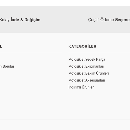
Kolay
İade & Değişim
Çeşitli Ödeme
Seçenek
L
KATEGORILER
Motosiklet Yedek Parça
n Sorular
Motosiklet Ekipmanları
Motosiklet Bakım Ürünleri
Motosiklet Aksesuarları
İndirimli Ürünler