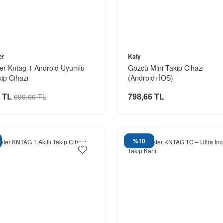
er
Kaly
er Kntag 1 Android Uyumlu
Gözcü Mini Takip Cihazı
kip Cihazı
(Android+İOS)
 TL
798,66 TL
699,00 TL
%10