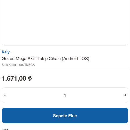
Kaly
Gözcü Mega Akıllı Takip Cihazı (Android+İOS)
Stok Kodu : 435-TMEGA
1.671,00
₺
Sepete Ekle