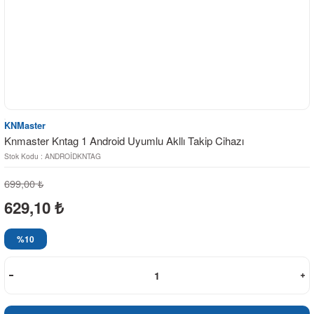
KNMaster
Knmaster Kntag 1 Android Uyumlu Akllı Takip Cihazı
Stok Kodu : ANDROİDKNTAG
699,00
₺
629,10
₺
%10