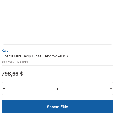
Kaly
Gözcü Mini Takip Cihazı (Android+İOS)
Stok Kodu : 435-TMINI
798,66
₺
Sepete Ekle