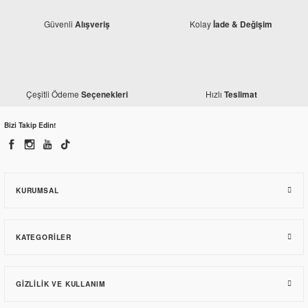
Güvenli
Kolay
Alışveriş
İade & Değişim
Mondial
Mondial 125 KT Konjektör
Çeşitli Ödeme
Hızlı
Seçenekleri
Teslimat
Monero
202,03 TL
Kanuni Seyhan 150 C Zincir Dişli Seti
Bizi Takip Edin!
452,52 TL
KURUMSAL
KATEGORILER
GIZLILIK VE KULLANIM
Mondial