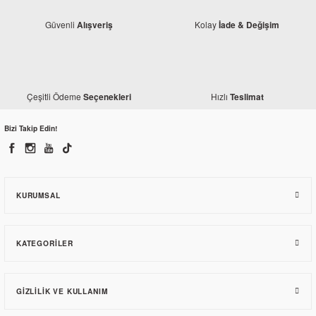
Güvenli
Kolay
Alışveriş
İade & Değişim
Çeşitli Ödeme
Hızlı
Seçenekleri
Teslimat
Monero
Mondial 125 Drift L Siyah Ön Çamurluk
Bizi Takip Edin!
618,08 TL
KURUMSAL
KATEGORILER
GIZLILIK VE KULLANIM