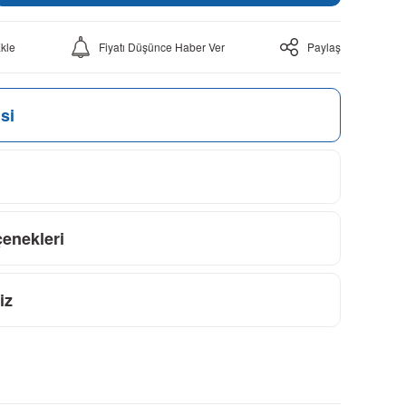
Fiyatı Düşünce Haber Ver
Paylaş
si
çenekleri
iz