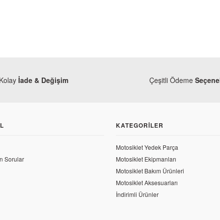
Kolay
İade & Değişim
Çeşitli Ödeme
Seçenek
L
KATEGORILER
Motosiklet Yedek Parça
n Sorular
Motosiklet Ekipmanları
o
Motosiklet Bakım Ürünleri
l 125 Drift L Kırmızı Ön Çamurluk
Motosiklet Aksesuarları
İndirimli Ürünler
8 TL