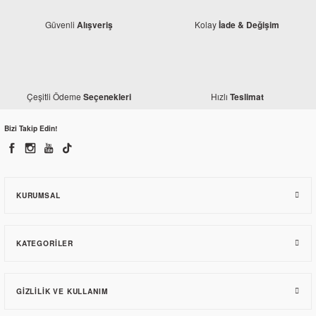
Güvenli
Kolay
Alışveriş
İade & Değişim
Çeşitli Ödeme
Hızlı
Seçenekleri
Teslimat
Monero
Mondial 125 Drift L Siyah Ön Çamurluk
Bizi Takip Edin!
618,08 TL
KURUMSAL
KATEGORILER
GIZLILIK VE KULLANIM