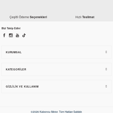
Çeşitli Ödeme
Hızlı
Seçenekleri
Teslimat
Monero
Mondial 125 Drift L Siyah Ön Çamurluk
Bizi Takip Edin!
618,08 TL
KURUMSAL
KATEGORILER
GIZLILIK VE KULLANIM
Monero
©2026 Kalyoncu Motor. Tüm Hakları Saklıdır.