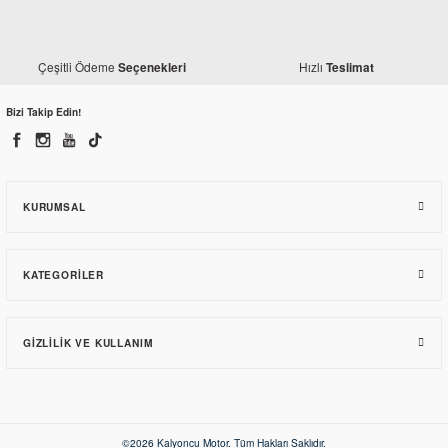
Çeşitli Ödeme
Hızlı
Seçenekleri
Teslimat
Monero
Mondial 125 Drift L Siyah Ön Çamurluk
Bizi Takip Edin!
618,08 TL
KURUMSAL
KATEGORILER
GIZLILIK VE KULLANIM
Monero
©2026 Kalyoncu Motor. Tüm Hakları Saklıdır.