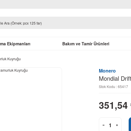
uma Ekipmanları
Bakım ve Tamir Ürünleri
urluk Kuyruğu
Monero
Mondial Dri
Stok Kodu : 65417
351,54