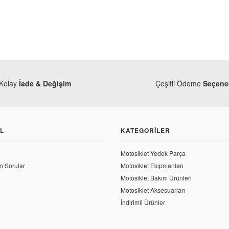
Kolay
İade & Değişim
Çeşitli Ödeme
Seçenek
L
KATEGORILER
Motosiklet Yedek Parça
n Sorular
Motosiklet Ekipmanları
Mondial
Motosiklet Bakım Ürünleri
Mondial 125 Drift L Sol Alt Sakal Kırmızı
Motosiklet Aksesuarları
Mondial
İndirimli Ürünler
Mondial 125 Dr
1.260,12 TL