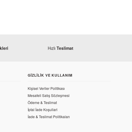
leri
Hızlı
Teslimat
GIZLILIK VE KULLANIM
Kişisel Veriler Politikası
Mesafeli Satış Sözleşmesi
Ödeme & Teslimat
İptal İade Koşullari
ift L Far Muhafazası Siyah Sağ
İade & Teslimat Politikaları