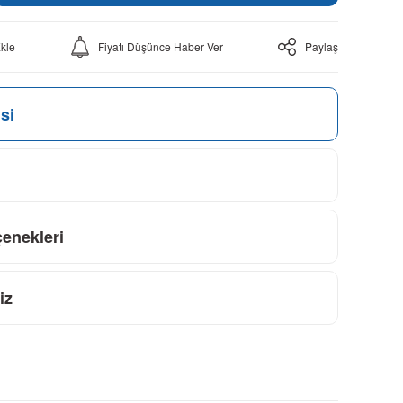
Fiyatı Düşünce Haber Ver
Paylaş
si
çenekleri
iz