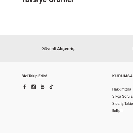
Güvenli
Alışveriş
Bizi Takip Edin!
KURUMSA
Hakkımızda
Sıkça Sorula
Sipariş Takip
İletişim
Monero
Mondial 125 Drift L Ön Panel (Alt Sakal Orta Parça)