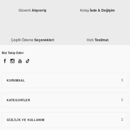
Güvenli
Kolay
Alışveriş
İade & Değişim
Honda
Honda Dio 110 Arka Fren Kolu
Çeşitli Ödeme
Hızlı
Seçenekleri
Teslimat
Modifiye
Honda Dio 110 Sele Kılıfı Yıldız Kırmızı
145,50 TL
Bizi Takip Edin!
137,70 TL
KURUMSAL
KATEGORILER
GIZLILIK VE KULLANIM