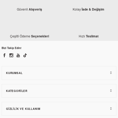
Güvenli
Kolay
Alışveriş
İade & Değişim
Honda
Honda Dio 110 Arka Fren Kolu
Çeşitli Ödeme
Hızlı
Seçenekleri
Teslimat
Modifiye
Honda Dio 110 Sele Kılıfı Yıldız Kırmızı
145,50 TL
Bizi Takip Edin!
137,70 TL
KURUMSAL
KATEGORILER
GIZLILIK VE KULLANIM