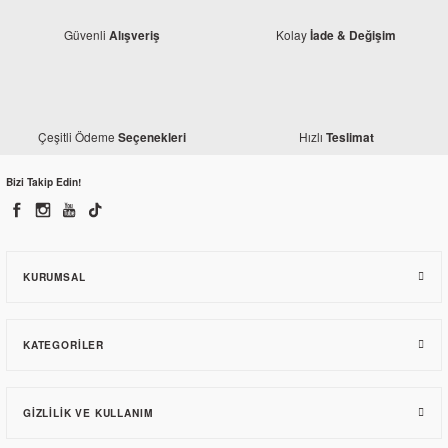
Güvenli
Kolay
Alışveriş
İade & Değişim
Honda
Honda Dio 110 Arka Fren Kolu
Çeşitli Ödeme
Hızlı
Seçenekleri
Teslimat
Modifiye
Honda Dio 110 Sele Kılıfı Yıldız Kırmızı
145,50 TL
Bizi Takip Edin!
137,70 TL
KURUMSAL
KATEGORILER
GIZLILIK VE KULLANIM