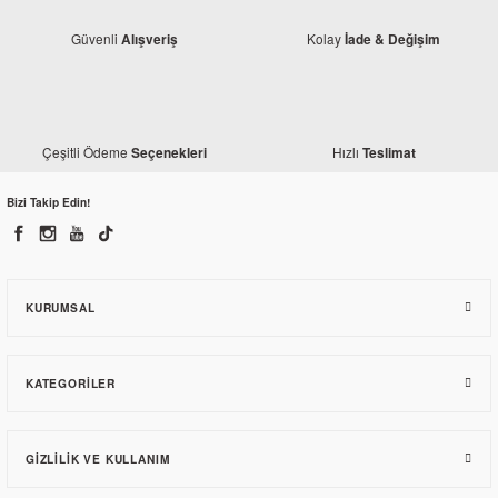
Güvenli
Kolay
Alışveriş
İade & Değişim
Çeşitli Ödeme
Hızlı
Seçenekleri
Teslimat
Bizi Takip Edin!
Honda
Honda Dio 110 Sol Torpido Kapak Menteşesi
347,10 TL
KURUMSAL
KATEGORILER
GIZLILIK VE KULLANIM