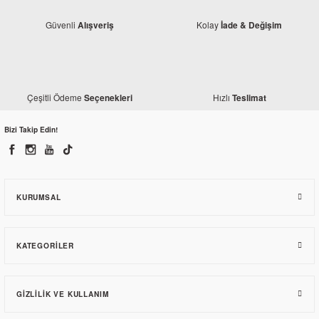
Güvenli
Kolay
Alışveriş
İade & Değişim
Honda
Honda Dio 110 Buji
230,23 TL
Çeşitli Ödeme
Hızlı
Seçenekleri
Teslimat
Bizi Takip Edin!
Honda
Honda Dio 110 Arka Fren Kütüğü - Sol Mesnet
827,23 TL
KURUMSAL
KATEGORILER
GIZLILIK VE KULLANIM