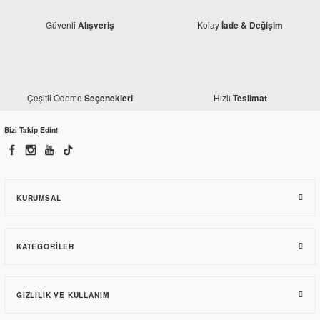
Güvenli
Kolay
Alışveriş
İade & Değişim
Honda
Honda Dio 110 Buji
230,23 TL
Çeşitli Ödeme
Hızlı
Seçenekleri
Teslimat
Bizi Takip Edin!
Honda
Honda Dio 110 Arka Fren Kütüğü - Sol Mesnet
827,23 TL
KURUMSAL
KATEGORILER
GIZLILIK VE KULLANIM