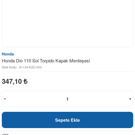
Honda
Honda Dio 110 Sol Torpido Kapak Menteşesi
Stok Kodu : 81134-K2C-V00
347,10
₺
Sepete Ekle