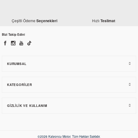
Honda
Honda
Honda Dio 110 Ön Teker Mili
Honda Dio 110 Plaka Lambası
Çeşitli Ödeme
Hızlı
Seçenekleri
Teslimat
342,30 TL
461,10 TL
Bizi Takip Edin!
KURUMSAL
TÜKENDİ
KATEGORILER
Honda
Honda Dio 110 Sele Kilidi
GIZLILIK VE KULLANIM
687,66 TL
©2026 Kalyoncu Motor. Tüm Hakları Saklıdır.