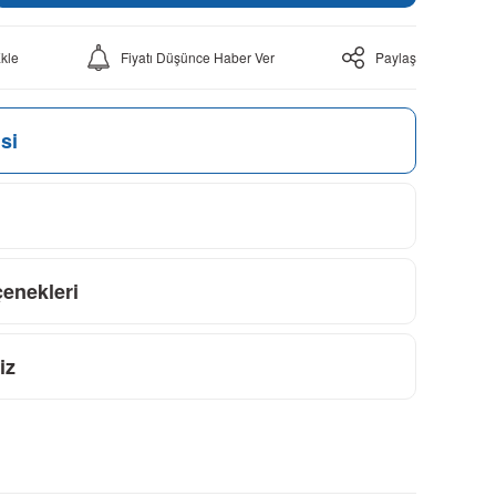
Fiyatı Düşünce Haber Ver
Paylaş
si
çenekleri
iz