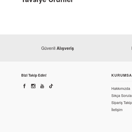
Güvenli
Alışveriş
Bizi Takip Edin!
KURUMSA
Hakkımızda
Gogo
Sıkça Sorula
Honda CBR 250 R Koruma Takozu
Honda
Sipariş Takip
Honda CBR
İletişim
764,63 TL
4.090,90