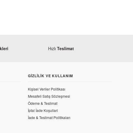
leri
Hızlı
Teslimat
Monero
GIZLILIK VE KULLANIM
Honda CBR 250 R Statör
Kişisel Veriler Politikası
7.727,02 TL
Mesafeli Satış Sözleşmesi
Ödeme & Teslimat
İptal İade Koşullari
İade & Teslimat Politikaları
Işığı (Yeni Kasa)