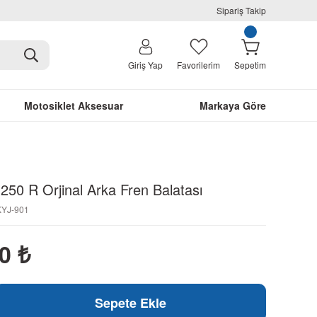
Sipariş Takip
Giriş Yap
Favorilerim
Sepetim
Motosiklet Aksesuar
Markaya Göre
50 R Orjinal Arka Fren Balatası
KYJ-901
00
₺
Sepete Ekle