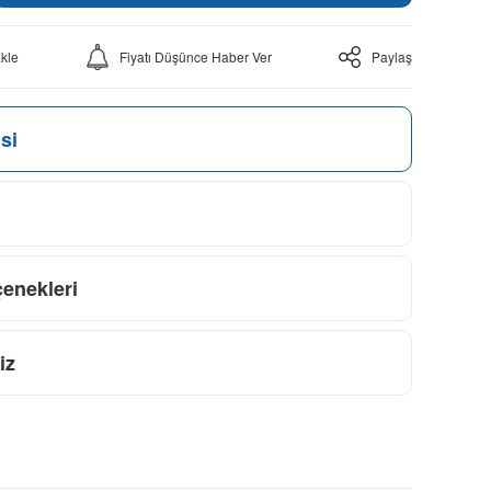
Fiyatı Düşünce Haber Ver
Paylaş
si
çenekleri
iz