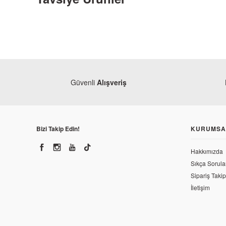
Güvenli
Alışveriş
Bizi Takip Edin!
KURUMSA
Hakkımızda
Sıkça Sorula
Honda
Sipariş Takip
Honda CBR 250 R Orjinal Ön Fren Diski
İletişim
Hond
Honda
4.090,90 TL