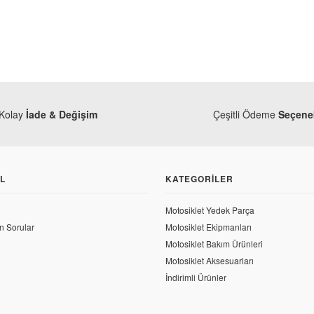
Kolay
İade & Değişim
Çeşitli Ödeme
Seçenek
L
KATEGORILER
Motosiklet Yedek Parça
n Sorular
Motosiklet Ekipmanları
Motosiklet Bakım Ürünleri
Motosiklet Aksesuarları
a
İndirimli Ürünler
 CBR 250 R Orjinal Plaka Işığı (Yeni Kasa)