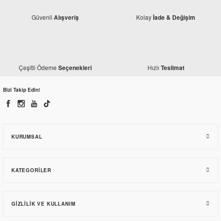
Güvenli
Kolay
Alışveriş
İade & Değişim
Çeşitli Ödeme
Hızlı
Seçenekleri
Teslimat
Bizi Takip Edin!
Honda
Honda CBR 250 R Gösterge Alt Tabla (Eski Model)
KURUMSAL
958,03 TL
KATEGORILER
GIZLILIK VE KULLANIM