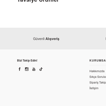
Güvenli
Alışveriş
Bizi Takip Edin!
KURUMSA
Hakkımızda
Sıkça Sorula
Sipariş Takip
Bajaj
Bajaj Pulsar 200 NS Hız Sensör Diski Arka
İletişim
170,44 TL