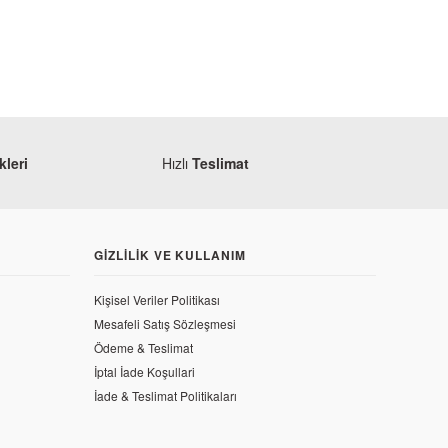
leri
Hızlı
Teslimat
GIZLILIK VE KULLANIM
Kişisel Veriler Politikası
Mesafeli Satış Sözleşmesi
j
Ödeme & Teslimat
aj Pulsar 200 NS Far Bağlantı Sacı Üst
İptal İade Koşullari
İade & Teslimat Politikaları
6,85 TL