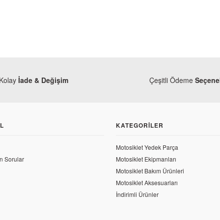
Kolay
İade & Değişim
Çeşitli Ödeme
Seçenek
L
KATEGORILER
Motosiklet Yedek Parça
n Sorular
Motosiklet Ekipmanları
Baja
Motosiklet Bakım Ürünleri
Baj
Motosiklet Aksesuarları
İndirimli Ürünler
59