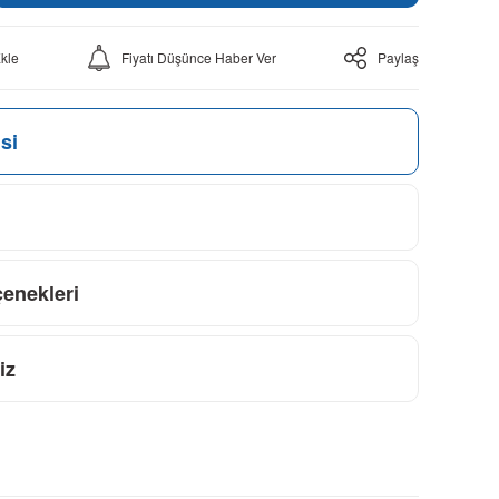
Fiyatı Düşünce Haber Ver
Paylaş
si
çenekleri
iz