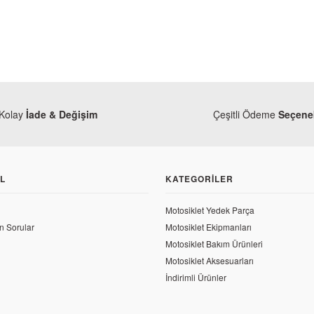
Kolay
İade & Değişim
Çeşitli Ödeme
Seçenek
L
KATEGORILER
Motosiklet Yedek Parça
n Sorular
Motosiklet Ekipmanları
Baja
Motosiklet Bakım Ürünleri
Baj
Motosiklet Aksesuarları
İndirimli Ürünler
59