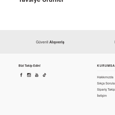
Güvenli
Alışveriş
Bizi Takip Edin!
KURUMSA
Hakkımızda
Sıkça Sorula
Sipariş Takip
Bajaj
Bajaj Pulsar 200 NS Hız Sensör Diski Arka
İletişim
170,44 TL