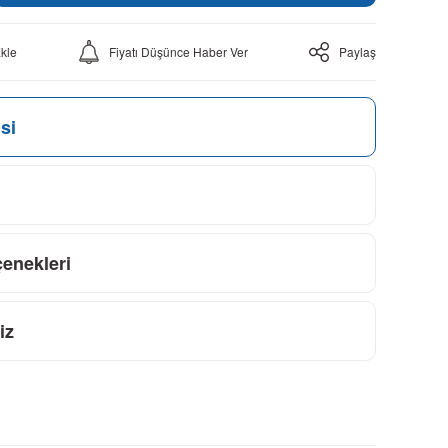
Fiyatı Düşünce Haber Ver
Paylaş
si
çenekleri
iz