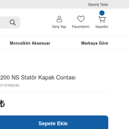
Sipariş Takip
Giriş Yap
Favorilerim
Sepetim
Motosiklet Aksesuar
Markaya Göre
r 200 NS Statör Kapak Contası
15T12T66249
₺
Sepete Ekle