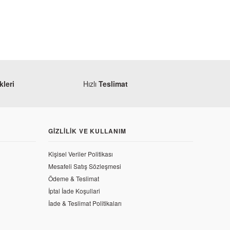
leri
Hızlı
Teslimat
GIZLILIK VE KULLANIM
Kişisel Veriler Politikası
Mesafeli Satış Sözleşmesi
j
Ödeme & Teslimat
aj Pulsar 200 NS Far Bağlantı Sacı Üst
İptal İade Koşullari
İade & Teslimat Politikaları
6,85 TL