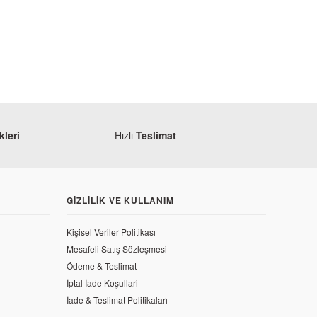
leri
Hızlı
Teslimat
GIZLILIK VE KULLANIM
Kişisel Veriler Politikası
Mesafeli Satış Sözleşmesi
r (Uzun)
Ödeme & Teslimat
İptal İade Koşullari
İade & Teslimat Politikaları