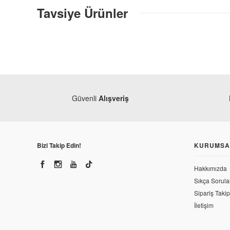
Tavsiye Ürünler
Güvenli
Alışveriş
Bizi Takip Edin!
KURUMSA
Hakkımızda
Bajaj
Sıkça Sorula
Bajaj Pulsar 200 RS Ayna Sol Euro 4
Bajaj
Sipariş Takip
Bajaj Pu
İletişim
1.235,54 TL