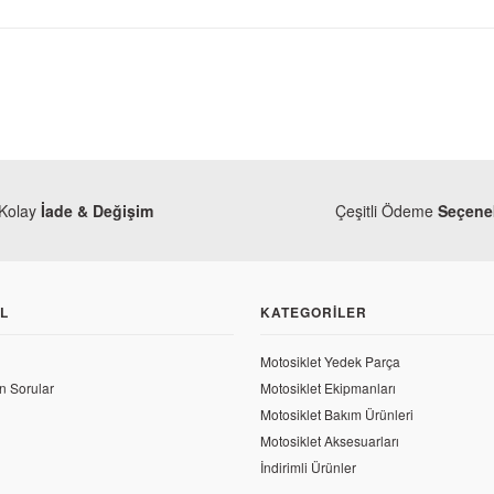
Kolay
İade & Değişim
Çeşitli Ödeme
Seçenek
L
KATEGORILER
Motosiklet Yedek Parça
Bajaj
n Sorular
Motosiklet Ekipmanları
Bajaj Pulsar 200 RS Sağ Fa
Motosiklet Bakım Ürünleri
lsar 200 RS Arka Tutacak Tapası
Motosiklet Aksesuarları
4.362,10 TL
İndirimli Ürünler