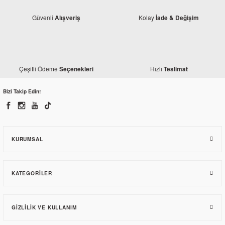
Güvenli
Kolay
Alışveriş
İade & Değişim
Çeşitli Ödeme
Hızlı
Seçenekleri
Teslimat
Bajaj
Bajaj Pulsar 200 RS Ayna Sağ Euro 4
Bizi Takip Edin!
1.235,54 TL
KURUMSAL
KATEGORILER
GIZLILIK VE KULLANIM