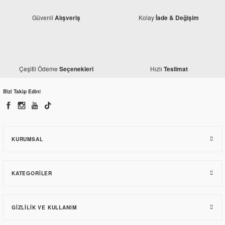
Güvenli
Kolay
Alışveriş
İade & Değişim
Çeşitli Ödeme
Hızlı
Seçenekleri
Teslimat
Bajaj
Bajaj Pulsar 200 NS Hız Sensör Diski Ön
Bizi Takip Edin!
252,06 TL
KURUMSAL
KATEGORILER
GIZLILIK VE KULLANIM