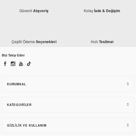
Güvenli
Kolay
Alışveriş
İade & Değişim
Çeşitli Ödeme
Hızlı
Seçenekleri
Teslimat
Bajaj
Bizi Takip Edin!
Bajaj Pulsar 200 NS Hız Sensör Diski Arka
170,44 TL
KURUMSAL
KATEGORILER
GIZLILIK VE KULLANIM