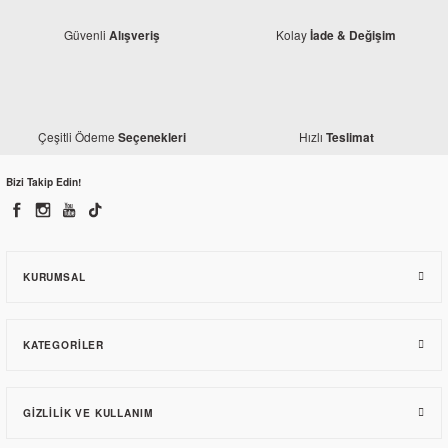
Güvenli
Kolay
Alışveriş
İade & Değişim
Monero
Bajaj Dominar D 250 Zincir Kilidi
Çeşitli Ödeme
Hızlı
Seçenekleri
Teslimat
Bizi Takip Edin!
25,86 TL
KURUMSAL
KATEGORILER
GIZLILIK VE KULLANIM