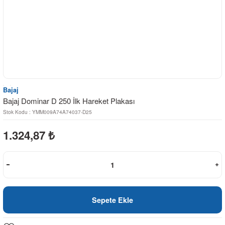
Bajaj
Bajaj Dominar D 250 İlk Hareket Plakası
Stok Kodu : YMM009A74A74037-D25
1.324,87
₺
Sepete Ekle