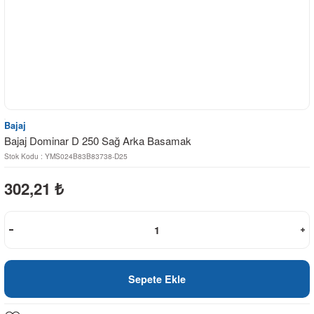
Bajaj
Bajaj Dominar D 250 Sağ Arka Basamak
Stok Kodu : YMS024B83B83738-D25
302,21
₺
Sepete Ekle