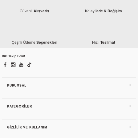
Güvenli
Kolay
Alışveriş
İade & Değişim
Çeşitli Ödeme
Hızlı
Seçenekleri
Teslimat
Bizi Takip Edin!
Bajaj
Bajaj Dominar 400 UG Far Muhafaza Civata Somunu
KURUMSAL
43,00 TL
KATEGORILER
GIZLILIK VE KULLANIM