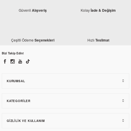
Güvenli
Kolay
Alışveriş
İade & Değişim
Monero
Bajaj Dominar D 250 Zincir Kilidi
Çeşitli Ödeme
Hızlı
Seçenekleri
Teslimat
Bizi Takip Edin!
25,86 TL
KURUMSAL
KATEGORILER
GIZLILIK VE KULLANIM