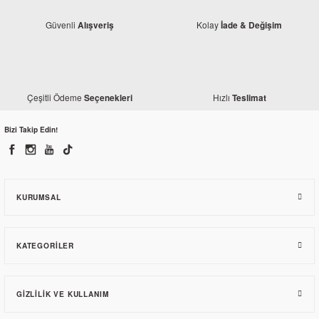
Güvenli
Kolay
Alışveriş
İade & Değişim
Çeşitli Ödeme
Hızlı
Seçenekleri
Teslimat
Bizi Takip Edin!
Monero
Bajaj Dominar D 250 Siyah El Koruma Rüzgarlığı
KURUMSAL
450,30 TL
KATEGORILER
GIZLILIK VE KULLANIM