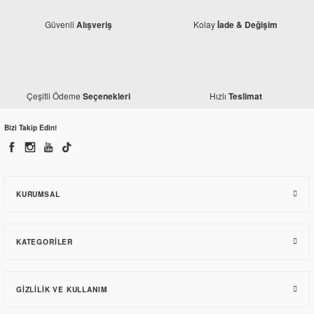
Güvenli
Kolay
Alışveriş
İade & Değişim
Çeşitli Ödeme
Hızlı
Seçenekleri
Teslimat
Bizi Takip Edin!
Monero
Bajaj Dominar D 250 Siyah El Koruma Rüzgarlığı
KURUMSAL
450,30 TL
KATEGORILER
GIZLILIK VE KULLANIM