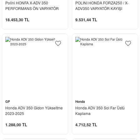
Polini HONFA X-ADV 350
POLINI HONDA FORZA250 / X-
PERFORMANS ÖN VARYATÖR
ADV350 VARYATÖR KAYIŞI
SETİ 241.758
248.134
18.453,30 TL
9.531,44 TL
GP
Honda
Honda ADV 350 Gidon Yükseltme
Honda ADV 350 Sol Far Üstü
2023-2025
Kaplama
1.288,00 TL
4.712,52 TL