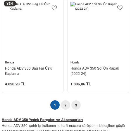
YENİ
Honda
Honda
Honda ADV 350 Sağ Far Üstü
Honda ADV 350 Sol Ön Kapak
Kaplama
(2022-24)
4.020,28 TL
1.306,86 TL
1
2
3
Honda ADV 350 Yedek Parçaları ve Aksesuarları
Honda ADV 350, şehir içi kullanım ile hafif macera sürüşlerini birleştiren güçlü
bir scooter modelidir. 330 cc’lik sıvı soğutmalı motoru, otomatik CVT