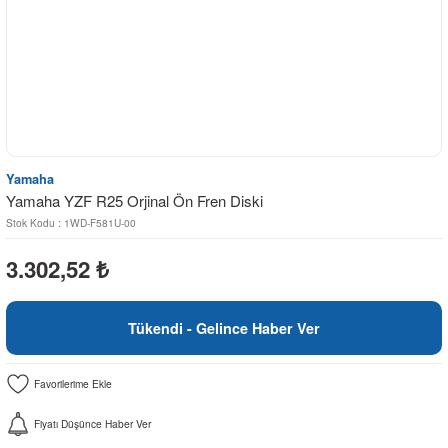
Yamaha
Yamaha YZF R25 Orjinal Ön Fren Diski
Stok Kodu : 1WD-F581U-00
3.302,52
₺
Tükendi - Gelince Haber Ver
Fiyatı Düşünce Haber Ver