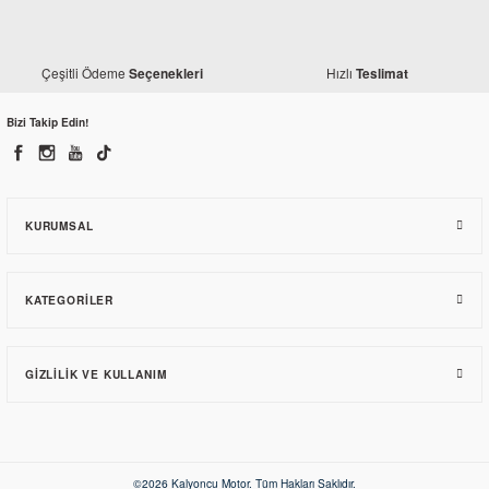
Yamaha
Çeşitli Ödeme
Hızlı
Seçenekleri
Teslimat
Yamaha YZF R25 Orjinal Radyatör
Bizi Takip Edin!
6.146,70 TL
KURUMSAL
KATEGORILER
GIZLILIK VE KULLANIM
©2026 Kalyoncu Motor. Tüm Hakları Saklıdır.