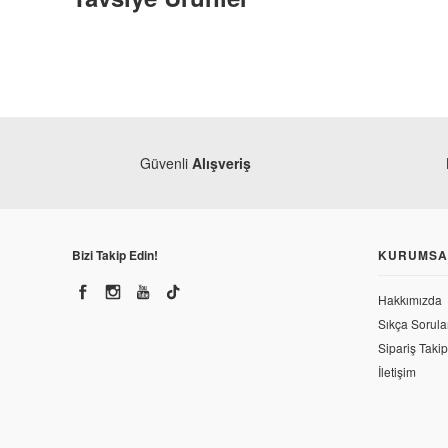
Güvenli
Alışveriş
Bizi Takip Edin!
KURUMSA
Hakkımızda
Sıkça Sorula
Sipariş Takip
İletişim
Yamaha
Yamaha YZF R25 Ön Çamurluk Beyaz (2017)