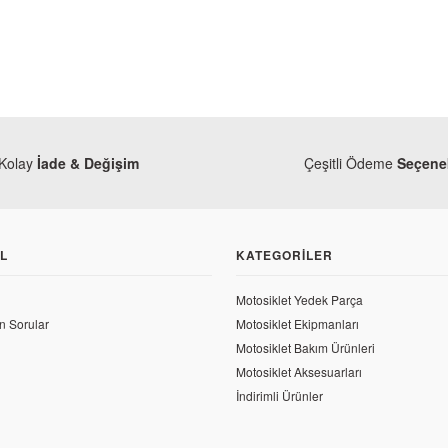
Kolay
İade & Değişim
Çeşitli Ödeme
Seçenek
L
KATEGORILER
Yamaha
Motosiklet Yedek Parça
Yamaha YZF R25 Orjinal Silindir
n Sorular
Motosiklet Ekipmanları
Yamaha
Motosiklet Bakım Ürünleri
Yamaha YZF R25 Orjinal Kap
6.302,70 TL
Motosiklet Aksesuarları
İndirimli Ürünler
130,30 TL