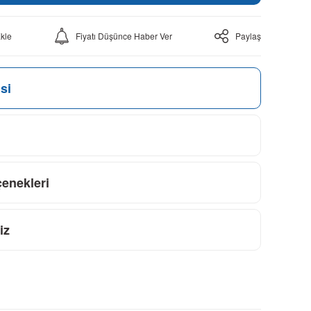
Fiyatı Düşünce Haber Ver
Paylaş
si
çenekleri
iz