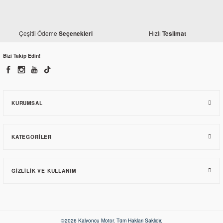
Çeşitli Ödeme
Hızlı
Seçenekleri
Teslimat
Yamaha
Yamaha YZF R25 Vites Pedalı (Orjinal)
Bizi Takip Edin!
1.802,70 TL
KURUMSAL
KATEGORILER
GIZLILIK VE KULLANIM
©2026 Kalyoncu Motor. Tüm Hakları Saklıdır.