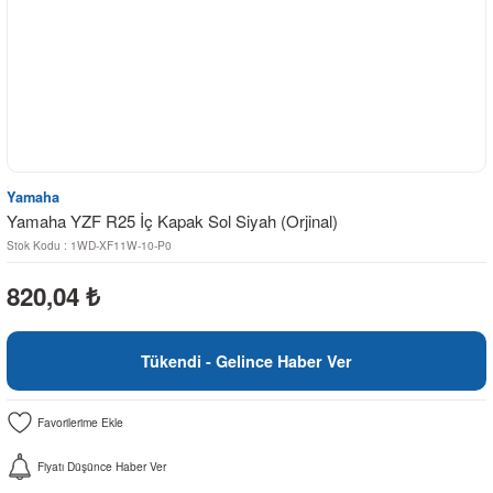
Yamaha
Yamaha YZF R25 İç Kapak Sol Siyah (Orjinal)
Stok Kodu : 1WD-XF11W-10-P0
820,04
₺
Tükendi - Gelince Haber Ver
Fiyatı Düşünce Haber Ver