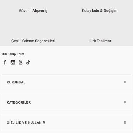
Güvenli
Kolay
Alışveriş
İade & Değişim
Çeşitli Ödeme
Hızlı
Seçenekleri
Teslimat
Bizi Takip Edin!
Yamaha
Yamaha YZF R25 Ön Çamurluk Beyaz (2017)
1.555,24 TL
KURUMSAL
KATEGORILER
GIZLILIK VE KULLANIM