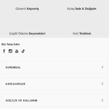
Güvenli
Kolay
Alışveriş
İade & Değişim
Çeşitli Ödeme
Hızlı
Seçenekleri
Teslimat
Bizi Takip Edin!
Yamaha
Yamaha YZF R25 Granaj Yan Alt Sağ Siyah 2016
KURUMSAL
1.562,70 TL
KATEGORILER
GIZLILIK VE KULLANIM