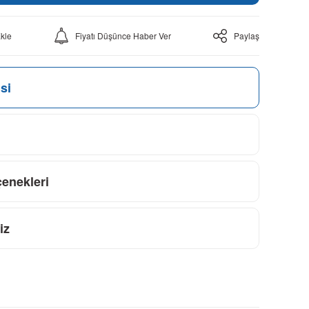
Fiyatı Düşünce Haber Ver
Paylaş
si
çenekleri
iz