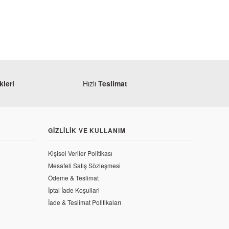
leri
Hızlı
Teslimat
GIZLILIK VE KULLANIM
Kişisel Veriler Politikası
Mesafeli Satış Sözleşmesi
Ödeme & Teslimat
İptal İade Koşullari
amaha
İade & Teslimat Politikaları
maha YZF R25 Granaj Yan Alt Sol Siyah 2017