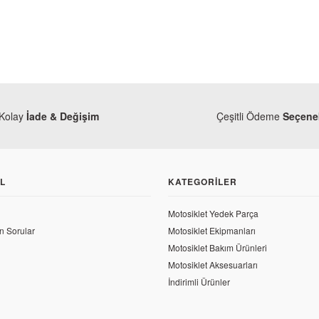
Kolay
İade & Değişim
Çeşitli Ödeme
Seçenek
L
KATEGORILER
Motosiklet Yedek Parça
n Sorular
Motosiklet Ekipmanları
Motosiklet Bakım Ürünleri
Motosiklet Aksesuarları
Y
İndirimli Ürünler
Ya
Yamaha