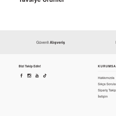
Güvenli
Alışveriş
Bizi Takip Edin!
KURUMSA
Hakkımızda
Sıkça Sorula
Sipariş Takip
İletişim
Yamaha
Yamaha YZF R25 Granaj Yan Alt Sağ Siyah 2016