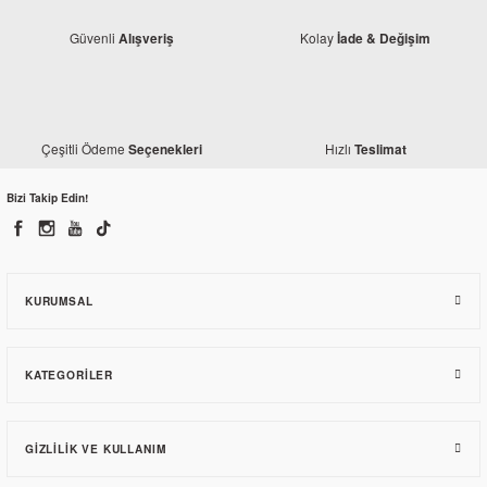
Güvenli
Kolay
Alışveriş
İade & Değişim
Yamaha
Çeşitli Ödeme
Hızlı
Seçenekleri
Teslimat
Yamaha YZF R25 Orjinal Radyatör
Bizi Takip Edin!
6.146,70 TL
KURUMSAL
KATEGORILER
GIZLILIK VE KULLANIM