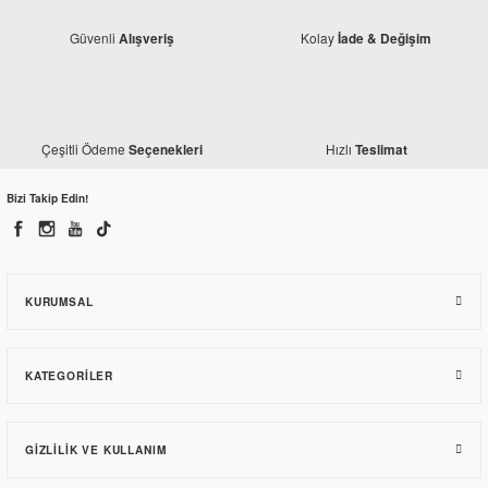
Güvenli
Kolay
Alışveriş
İade & Değişim
Çeşitli Ödeme
Hızlı
Seçenekleri
Teslimat
Honda
Honda PCX 150 Orjinal Silindir Alt Conta
Bizi Takip Edin!
132,30 TL
KURUMSAL
KATEGORILER
TÜKENDİ
GIZLILIK VE KULLANIM