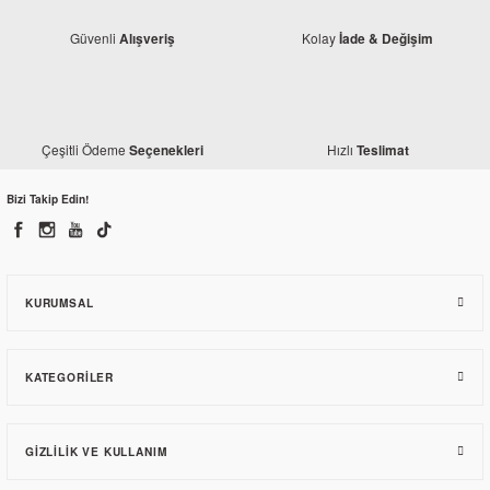
Güvenli
Kolay
Alışveriş
İade & Değişim
Çeşitli Ödeme
Hızlı
Seçenekleri
Teslimat
Bizi Takip Edin!
Honda
Honda PCX 125 Gidon Muhafaza Kapak Arka 2018-2020
KURUMSAL
506,26 TL
KATEGORILER
GIZLILIK VE KULLANIM