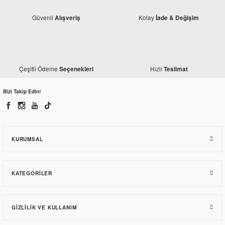
Güvenli
Kolay
Alışveriş
İade & Değişim
Çeşitli Ödeme
Hızlı
Seçenekleri
Teslimat
Bizi Takip Edin!
Honda
Honda PCX 125 Arka Basamak Lastiği Sağ 2018-2020
KURUMSAL
132,30 TL
KATEGORILER
GIZLILIK VE KULLANIM