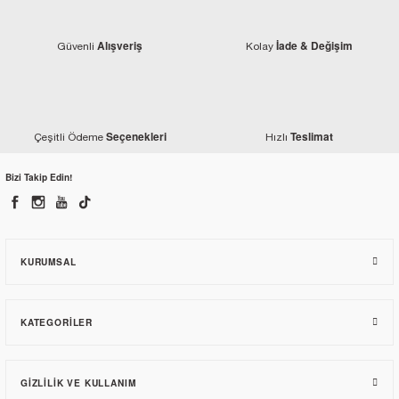
Alışveriş
İade & Değişim
Güvenli
Kolay
Seçenekleri
Teslimat
Çeşitli Ödeme
Hızlı
Bizi Takip Edin!
Honda
Honda PCX 125 Arka Basamak Lastiği Sol 2018-2020
KURUMSAL
103,13 TL
KATEGORILER
GIZLILIK VE KULLANIM